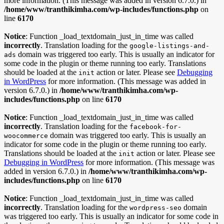
more information. (This message was added in version 6.7.0.) in
/home/www/tranthikimha.com/wp-includes/functions.php
on
line
6170
Notice
: Function _load_textdomain_just_in_time was called
incorrectly
. Translation loading for the
google-listings-and-
domain was triggered too early. This is usually an indicator for
ads
some code in the plugin or theme running too early. Translations
should be loaded at the
action or later. Please see
Debugging
init
in WordPress
for more information. (This message was added in
version 6.7.0.) in
/home/www/tranthikimha.com/wp-
includes/functions.php
on line
6170
Notice
: Function _load_textdomain_just_in_time was called
incorrectly
. Translation loading for the
facebook-for-
domain was triggered too early. This is usually an
woocommerce
indicator for some code in the plugin or theme running too early.
Translations should be loaded at the
action or later. Please see
init
Debugging in WordPress
for more information. (This message was
added in version 6.7.0.) in
/home/www/tranthikimha.com/wp-
includes/functions.php
on line
6170
Notice
: Function _load_textdomain_just_in_time was called
incorrectly
. Translation loading for the
domain
wordpress-seo
was triggered too early. This is usually an indicator for some code in