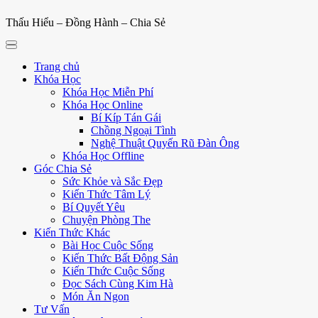
Thấu Hiểu – Đồng Hành – Chia Sẻ
Trang chủ
Khóa Học
Khóa Học Miễn Phí
Khóa Học Online
Bí Kíp Tán Gái
Chồng Ngoại Tình
Nghệ Thuật Quyến Rũ Đàn Ông
Khóa Học Offline
Góc Chia Sẻ
Sức Khỏe và Sắc Đẹp
Kiến Thức Tâm Lý
Bí Quyết Yêu
Chuyện Phòng The
Kiến Thức Khác
Bài Học Cuộc Sống
Kiến Thức Bất Động Sản
Kiến Thức Cuộc Sống
Đọc Sách Cùng Kim Hà
Món Ăn Ngon
Tư Vấn