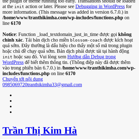
the plugin or theme running too early. Translations should be loaded
at the
action or later. Please see
Debugging in WordPress
for
init
more information. (This message was added in version 6.7.0.) in
/home/www/tranthikimha.com/wp-includes/functions.php
on
line
6170
Notice
: Function _load_textdomain_just_in_time được gọi
không
chính xác
. Tải bản dịch cho miền
được kích hoạt
blossom-coach
quá sớm. Đây thường là dấu hiệu cho thấy một số mã trong plugin
hoặc chủ đề chạy quá sớm. Bản dịch phải được tải tại hành động
hoặc sau đó. Vui lòng xem
Hướng dẫn Debug trong
init
WordPress
để biết thêm thông tin. (Thông điệp này đã được thêm
vào trong phiên bản 6.7.0.) in
/home/www/tranthikimha.com/wp-
includes/functions.php
on line
6170
Chuyển tới nội dung
0985069720
tranthikimha33@gmail.com
Trần Thị Kim Hà