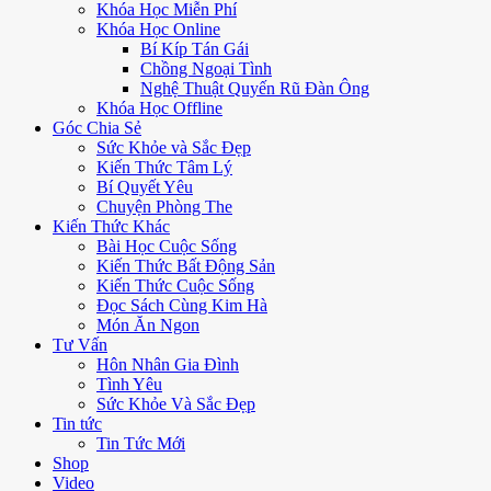
Khóa Học Miễn Phí
Khóa Học Online
Bí Kíp Tán Gái
Chồng Ngoại Tình
Nghệ Thuật Quyến Rũ Đàn Ông
Khóa Học Offline
Góc Chia Sẻ
Sức Khỏe và Sắc Đẹp
Kiến Thức Tâm Lý
Bí Quyết Yêu
Chuyện Phòng The
Kiến Thức Khác
Bài Học Cuộc Sống
Kiến Thức Bất Động Sản
Kiến Thức Cuộc Sống
Đọc Sách Cùng Kim Hà
Món Ăn Ngon
Tư Vấn
Hôn Nhân Gia Đình
Tình Yêu
Sức Khỏe Và Sắc Đẹp
Tin tức
Tin Tức Mới
Shop
Video