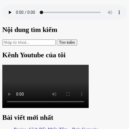
Nội dung tìm kiếm
Bạn
muốn
tìm
Kênh Youtube của tôi
kiếm?
Bài viết mới nhất