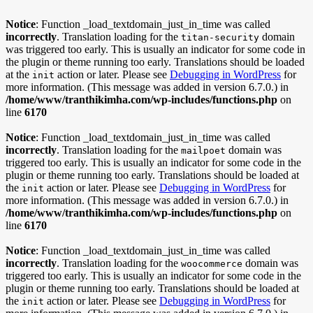
Notice
: Function _load_textdomain_just_in_time was called
incorrectly
. Translation loading for the
domain
titan-security
was triggered too early. This is usually an indicator for some code in
the plugin or theme running too early. Translations should be loaded
at the
action or later. Please see
Debugging in WordPress
for
init
more information. (This message was added in version 6.7.0.) in
/home/www/tranthikimha.com/wp-includes/functions.php
on
line
6170
Notice
: Function _load_textdomain_just_in_time was called
incorrectly
. Translation loading for the
domain was
mailpoet
triggered too early. This is usually an indicator for some code in the
plugin or theme running too early. Translations should be loaded at
the
action or later. Please see
Debugging in WordPress
for
init
more information. (This message was added in version 6.7.0.) in
/home/www/tranthikimha.com/wp-includes/functions.php
on
line
6170
Notice
: Function _load_textdomain_just_in_time was called
incorrectly
. Translation loading for the
domain was
woocommerce
triggered too early. This is usually an indicator for some code in the
plugin or theme running too early. Translations should be loaded at
the
action or later. Please see
Debugging in WordPress
for
init