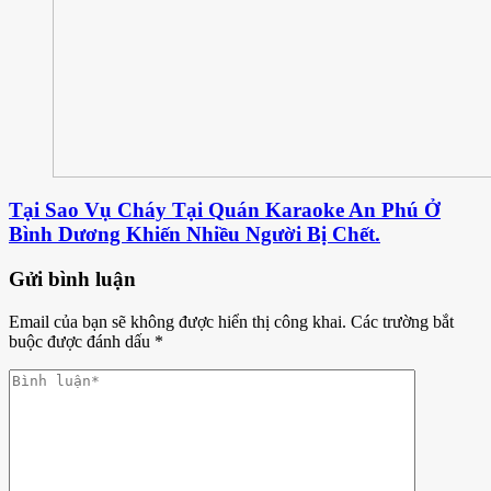
Tại Sao Vụ Cháy Tại Quán Karaoke An Phú Ở
Bình Dương Khiến Nhiều Người Bị Chết.
Gửi bình luận
Email của bạn sẽ không được hiển thị công khai.
Các trường bắt
buộc được đánh dấu
*
Phản
hồi