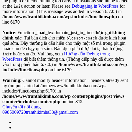
the plugin or theme running too early. Translations should be loaded
at the
action or later. Please see
Debugging in WordPress
for
init
more information. (This message was added in version 6.7.0.) in
/home/www/tranthikimha.com/wp-includes/functions.php
on
line
6170
Notice
: Function _load_textdomain_just_in_time được gọi
không
chính xác
. Tải bản dịch cho miền
được kích hoạt
blossom-coach
quá sớm. Đây thường là dấu hiệu cho thấy một số mã trong plugin
hoặc chủ đề chạy quá sớm. Bản dịch phải được tải tại hành động
hoặc sau đó. Vui lòng xem
Hướng dẫn Debug trong
init
WordPress
để biết thêm thông tin. (Thông điệp này đã được thêm
vào trong phiên bản 6.7.0.) in
/home/www/tranthikimha.com/wp-
includes/functions.php
on line
6170
Warning
: Cannot modify header information - headers already sent
by (output started at /home/www/tranthikimha.com/wp-
includes/functions.php:6170) in
/home/www/tranthikimha.com/wp-content/plugins/post-views-
counter/includes/counter.php
on line
315
Chuyển tới nội dung
0985069720
tranthikimha33@gmail.com