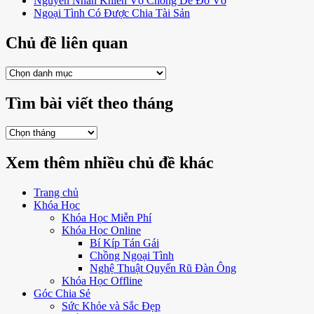
Nguyên Nhân Khiến Vợ Chồng Dễ Đổ Vỡ
Ngoại Tình Có Được Chia Tài Sản
Chủ đề liên quan
Chủ
đề
liên
Tìm bài viết theo tháng
quan
Tìm
bài
viết
Xem thêm nhiều chủ đề khác
theo
tháng
Trang chủ
Khóa Học
Khóa Học Miễn Phí
Khóa Học Online
Bí Kíp Tán Gái
Chồng Ngoại Tình
Nghệ Thuật Quyến Rũ Đàn Ông
Khóa Học Offline
Góc Chia Sẻ
Sức Khỏe và Sắc Đẹp