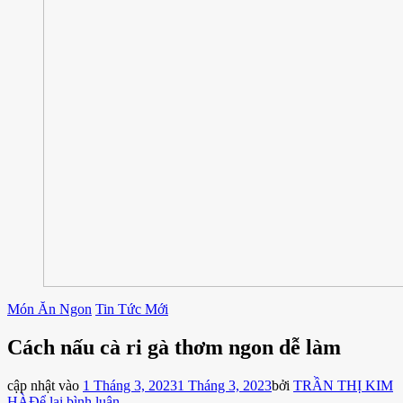
Món Ăn Ngon
Tin Tức Mới
Cách nấu cà ri gà thơm ngon dễ làm
cập nhật vào
1 Tháng 3, 2023
1 Tháng 3, 2023
bởi
TRẦN THỊ KIM
tại
HÀ
Để lại bình luận