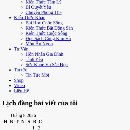
Kiến Thức Tâm Lý
Bí Quyết Yêu
Chuyện Phòng The
Kiến Thức Khác
Bài Học Cuộc Sống
Kiến Thức Bất Động Sản
Kiến Thức Cuộc Sống
Đọc Sách Cùng Kim Hà
Món Ăn Ngon
Tư Vấn
Hôn Nhân Gia Đình
Tình Yêu
Sức Khỏe Và Sắc Đẹp
Tin tức
Tin Tức Mới
Shop
Video
Liên Hệ
Lịch đăng bài viết của tôi
Tháng 8 2026
H
B
T
N
S
B
C
1
2