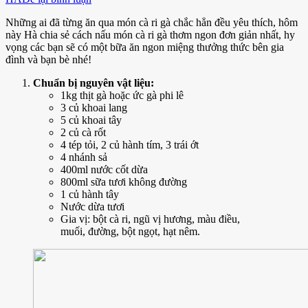
Cách
Những ai đã từng ăn qua món cà ri gà chắc hẳn đều yêu thích, hôm
nấu
này Hà chia sẻ cách nấu món cà ri gà thơm ngon đơn giản nhất, hy
cà
vọng các bạn sẽ có một bữa ăn ngon miệng thưởng thức bên gia
ri
đình và bạn bè nhé!
gà
thơm
Chuẩn bị nguyên vật liệu:
ngon
1kg thịt gà hoặc ức gà phi lê
dễ
3 củ khoai lang
làm
5 củ khoai tây
2 củ cà rốt
4 tép tỏi, 2 củ hành tím, 3 trái ớt
4 nhánh sả
400ml nước cốt dừa
800ml sữa tươi không đường
1 củ hành tây
Nước dừa tươi
Gia vị: bột cà ri, ngũ vị hương, màu điều,
muối, đường, bột ngọt, hạt nêm.