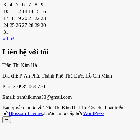
3
4
5
6
7
8
9
10
11
12
13
14
15
16
17
18
19
20
21
22
23
24
25
26
27
28
29
30
31
« Th3
Liên hệ với tôi
Trần Thị Kim Hà
Địa chỉ: P. An Phú, Thành Phố Thủ Đức, Hồ Chí Minh
Phone: 0985 069 720
Email: tranthikimha33@gmail.com
Bản quyền thuộc về Trần Thị Kim Hà
Life Coach | Phát triển
bởi
Blossom Themes
.Được cung cấp bởi
WordPress
.
➜