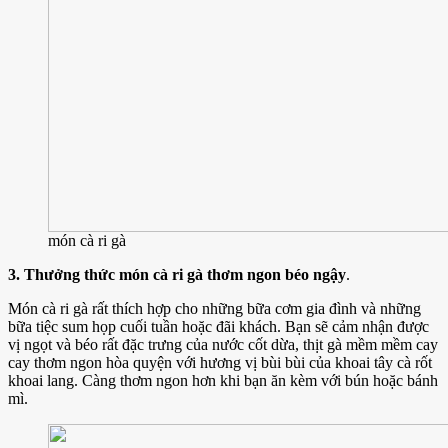
món cà ri gà
3. Thưởng thức món cà ri gà thơm ngon béo ngậy
.
Món cà ri gà rất thích hợp cho những bữa cơm gia đình và những
bữa tiệc sum họp cuối tuần hoặc đãi khách. Bạn sẽ cảm nhận được
vị ngọt và béo rất đặc trưng của nước cốt dừa, thịt gà mềm mềm cay
cay thơm ngon hòa quyện với hương vị bùi bùi của khoai tây cà rốt
khoai lang. Càng thơm ngon hơn khi bạn ăn kèm với bún hoặc bánh
mì.