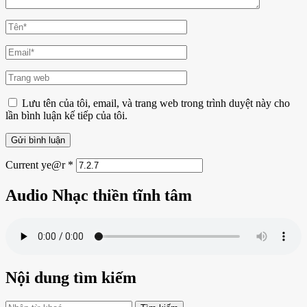
Tên
đầy
đủ
Thư
điện
tử
Trang
web
Lưu tên của tôi, email, và trang web trong trình duyệt này cho
lần bình luận kế tiếp của tôi.
Current ye@r
*
Audio Nhạc thiền tĩnh tâm
Nội dung tìm kiếm
Bạn