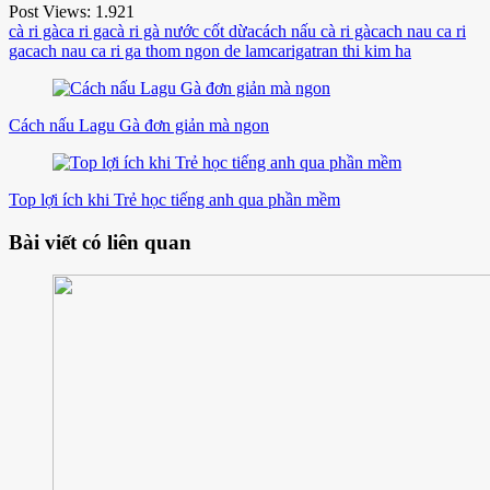
Post Views:
1.921
cà ri gà
ca ri ga
cà ri gà nước cốt dừa
cách nấu cà ri gà
cach nau ca ri
ga
cach nau ca ri ga thom ngon de lam
cariga
tran thi kim ha
Điều
hướng
Cách nấu Lagu Gà đơn giản mà ngon
bài
viết
Top lợi ích khi Trẻ học tiếng anh qua phần mềm
Bài viết có liên quan