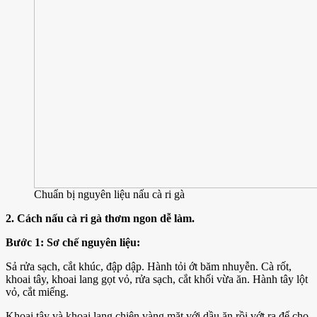
Chuẩn bị nguyên liệu nấu cà ri gà
2. Cách nấu cà ri gà thơm ngon dễ làm.
Bước 1: Sơ chế nguyên liệu:
Sả rửa sạch, cắt khúc, đập dập. Hành tỏi ớt băm nhuyễn. Cà rốt,
khoai tây, khoai lang gọt vỏ, rửa sạch, cắt khối vừa ăn. Hành tây lột
vỏ, cắt miếng.
Khoai tây và khoai lang chiên vàng mặt với dầu ăn rồi vớt ra để cho