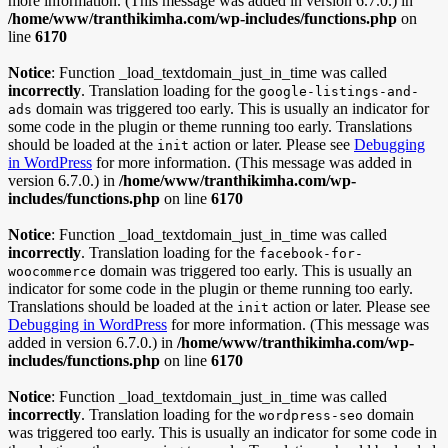
more information. (This message was added in version 6.7.0.) in
/home/www/tranthikimha.com/wp-includes/functions.php
on
line
6170
Notice
: Function _load_textdomain_just_in_time was called
incorrectly
. Translation loading for the
google-listings-and-
domain was triggered too early. This is usually an indicator for
ads
some code in the plugin or theme running too early. Translations
should be loaded at the
action or later. Please see
Debugging
init
in WordPress
for more information. (This message was added in
version 6.7.0.) in
/home/www/tranthikimha.com/wp-
includes/functions.php
on line
6170
Notice
: Function _load_textdomain_just_in_time was called
incorrectly
. Translation loading for the
facebook-for-
domain was triggered too early. This is usually an
woocommerce
indicator for some code in the plugin or theme running too early.
Translations should be loaded at the
action or later. Please see
init
Debugging in WordPress
for more information. (This message was
added in version 6.7.0.) in
/home/www/tranthikimha.com/wp-
includes/functions.php
on line
6170
Notice
: Function _load_textdomain_just_in_time was called
incorrectly
. Translation loading for the
domain
wordpress-seo
was triggered too early. This is usually an indicator for some code in