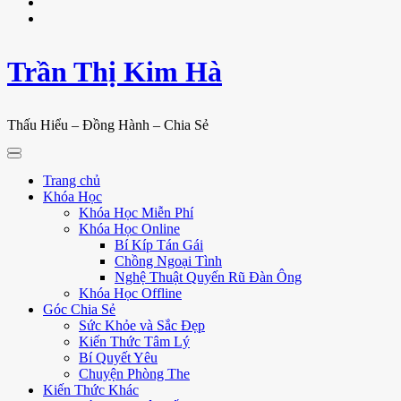
Trần Thị Kim Hà
Thấu Hiểu – Đồng Hành – Chia Sẻ
Trang chủ
Khóa Học
Khóa Học Miễn Phí
Khóa Học Online
Bí Kíp Tán Gái
Chồng Ngoại Tình
Nghệ Thuật Quyến Rũ Đàn Ông
Khóa Học Offline
Góc Chia Sẻ
Sức Khỏe và Sắc Đẹp
Kiến Thức Tâm Lý
Bí Quyết Yêu
Chuyện Phòng The
Kiến Thức Khác