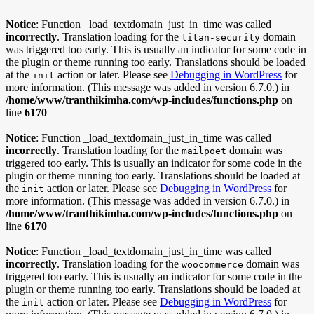
Notice
: Function _load_textdomain_just_in_time was called
incorrectly
. Translation loading for the
domain
titan-security
was triggered too early. This is usually an indicator for some code in
the plugin or theme running too early. Translations should be loaded
at the
action or later. Please see
Debugging in WordPress
for
init
more information. (This message was added in version 6.7.0.) in
/home/www/tranthikimha.com/wp-includes/functions.php
on
line
6170
Notice
: Function _load_textdomain_just_in_time was called
incorrectly
. Translation loading for the
domain was
mailpoet
triggered too early. This is usually an indicator for some code in the
plugin or theme running too early. Translations should be loaded at
the
action or later. Please see
Debugging in WordPress
for
init
more information. (This message was added in version 6.7.0.) in
/home/www/tranthikimha.com/wp-includes/functions.php
on
line
6170
Notice
: Function _load_textdomain_just_in_time was called
incorrectly
. Translation loading for the
domain was
woocommerce
triggered too early. This is usually an indicator for some code in the
plugin or theme running too early. Translations should be loaded at
the
action or later. Please see
Debugging in WordPress
for
init