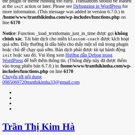
the plugin or theme running too early. Translations should be loaded
at the
action or later. Please see
Debugging in WordPress
for
init
more information. (This message was added in version 6.7.0.) in
/home/www/tranthikimha.com/wp-includes/functions.php
on
line
6170
Notice
: Function _load_textdomain_just_in_time được gọi
không
chính xác
. Tải bản dịch cho miền
được kích hoạt
blossom-coach
quá sớm. Đây thường là dấu hiệu cho thấy một số mã trong plugin
hoặc chủ đề chạy quá sớm. Bản dịch phải được tải tại hành động
hoặc sau đó. Vui lòng xem
Hướng dẫn Debug trong
init
WordPress
để biết thêm thông tin. (Thông điệp này đã được thêm
vào trong phiên bản 6.7.0.) in
/home/www/tranthikimha.com/wp-
includes/functions.php
on line
6170
Chuyển tới nội dung
0985069720
tranthikimha33@gmail.com
Trần Thị Kim Hà