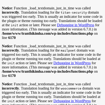
Notice
: Function _load_textdomain_just_in_time was called
incorrectly
. Translation loading for the
domain
titan-security
was triggered too early. This is usually an indicator for some code in
the plugin or theme running too early. Translations should be loaded
at the
action or later. Please see
Debugging in WordPress
for
init
more information. (This message was added in version 6.7.0.) in
/home/www/tranthikimha.com/wp-includes/functions.php
on
line
6170
Notice
: Function _load_textdomain_just_in_time was called
incorrectly
. Translation loading for the
domain was
mailpoet
triggered too early. This is usually an indicator for some code in the
plugin or theme running too early. Translations should be loaded at
the
action or later. Please see
Debugging in WordPress
for
init
more information. (This message was added in version 6.7.0.) in
/home/www/tranthikimha.com/wp-includes/functions.php
on
line
6170
Notice
: Function _load_textdomain_just_in_time was called
incorrectly
. Translation loading for the
domain was
woocommerce
triggered too early. This is usually an indicator for some code in the
plugin or theme running too early. Translations should be loaded at
the
action or later. Please see
Debugging in WordPress
for
init