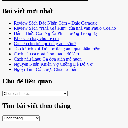
Bài viết mới nhất
Review Sách Đắc Nhân Tâm – Dale Carnegie
Review Sách “Nhà Giả Kim” của nhà văn Paulo Coelho
Đánh Thức Con Người Phi Thường Trong Bạn
Kho sách hay cho trẻ em
Có nên cho trẻ học tiếng anh sớm?
Top lợi ích khi Trẻ học tiếng anh qua phần mềm
Cách nấu cà ri gà thơm ngon dễ làm
Cách nấu Lagu Gà đơn giản mà ngon
Nguyên Nhân Khiến Vợ Chồng Dễ Đổ Vỡ
Ngoại Tình Có Được Chia Tài Sản
Chủ đề liên quan
Chủ
đề
liên
Tìm bài viết theo tháng
quan
Tìm
bài
viết