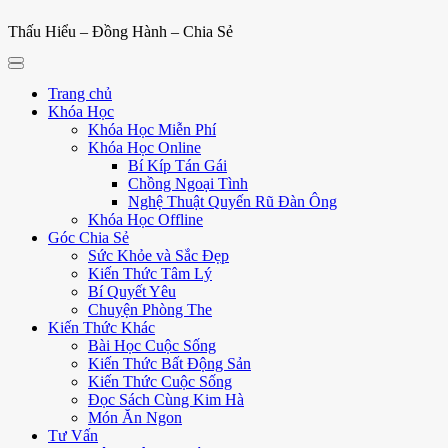
Thấu Hiểu – Đồng Hành – Chia Sẻ
Trang chủ
Khóa Học
Khóa Học Miễn Phí
Khóa Học Online
Bí Kíp Tán Gái
Chồng Ngoại Tình
Nghệ Thuật Quyến Rũ Đàn Ông
Khóa Học Offline
Góc Chia Sẻ
Sức Khỏe và Sắc Đẹp
Kiến Thức Tâm Lý
Bí Quyết Yêu
Chuyện Phòng The
Kiến Thức Khác
Bài Học Cuộc Sống
Kiến Thức Bất Động Sản
Kiến Thức Cuộc Sống
Đọc Sách Cùng Kim Hà
Món Ăn Ngon
Tư Vấn