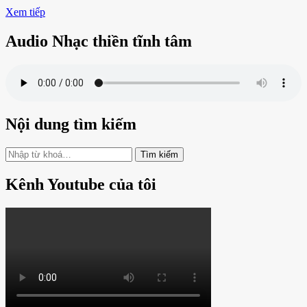
Xem tiếp
Audio Nhạc thiền tĩnh tâm
Nội dung tìm kiếm
Bạn
muốn
tìm
Kênh Youtube của tôi
kiếm?