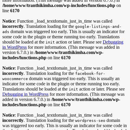
more information. (This message was added in version 6.7.0.) in
/home/www/tranthikimha.com/wp-includes/functions.php
on
line
6170
Notice
: Function _load_textdomain_just_in_time was called
incorrectly
. Translation loading for the
google-listings-and-
domain was triggered too early. This is usually an indicator for
ads
some code in the plugin or theme running too early. Translations
should be loaded at the
action or later. Please see
Debugging
init
in WordPress
for more information. (This message was added in
version 6.7.0.) in
/home/www/tranthikimha.com/wp-
includes/functions.php
on line
6170
Notice
: Function _load_textdomain_just_in_time was called
incorrectly
. Translation loading for the
facebook-for-
domain was triggered too early. This is usually an
woocommerce
indicator for some code in the plugin or theme running too early.
Translations should be loaded at the
action or later. Please see
init
Debugging in WordPress
for more information. (This message was
added in version 6.7.0.) in
/home/www/tranthikimha.com/wp-
includes/functions.php
on line
6170
Notice
: Function _load_textdomain_just_in_time was called
incorrectly
. Translation loading for the
domain
wordpress-seo
was triggered too early. This is usually an indicator for some code in